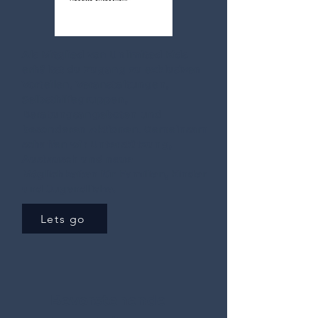
Als Mitglied von Unlimited Kids
erhältst du Zugang zu exklusiven
Vorteilen, Veranstaltungen,
Selbsthilfegruppen,
Beratungsangeboten und
besonderen Aktionen. Gemeinsam
schaffen wir Unterstützung,
Austausch und neue
Möglichkeiten für Familien, Kinder
und Jugendliche.
Lets go
Bevorstehende