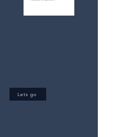
Als Mitglied von Unlimited Kids
erhältst du Zugang zu exklusiven
Vorteilen, Veranstaltungen,
Selbsthilfegruppen,
Beratungsangeboten und
besonderen Aktionen. Gemeinsam
schaffen wir Unterstützung,
Austausch und neue
Möglichkeiten für Familien, Kinder
und Jugendliche.
Lets go
Bevorstehende